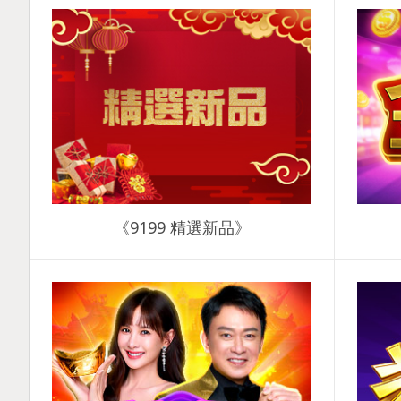
《9199 精選新品》