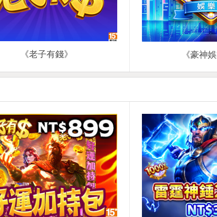
《老子有錢》
《豪神娛