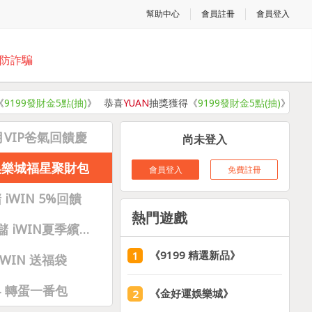
幫助中心
會員註冊
會員登入
防詐騙
點(抽)
》
恭喜
YUAN
抽獎獲得《
9199發財金5點(抽)
》
恭喜
叮噹大
抽獎
月VIP爸氣回饋慶
尚未登入
娛樂城福星聚財包
會員登入
免費註冊
iWIN 5%回饋
熱門遊戲
老子8月儲 iWIN夏季繽紛夜
《9199 精選新品》
1
iWIN 送福袋
 轉蛋一番包
《金好運娛樂城》
2