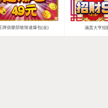
王牌俱樂部嗆辣連爆包(金)
滿貫大亨招財