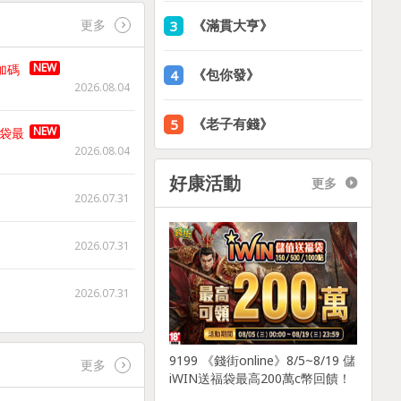
更多
《滿貫大亨》
3
NEW
 加碼
《包你發》
4
2026.08.04
《老子有錢》
5
NEW
送福袋最
2026.08.04
好康活動
更多
！
2026.07.31
2026.07.31
2026.07.31
9199 《錢街online》8/5~8/19 儲
更多
iWIN送福袋最高200萬c幣回饋！