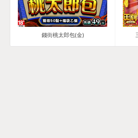
錢街桃太郎包(金)