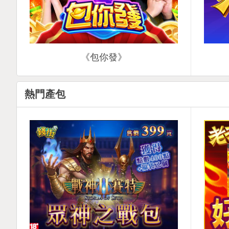
《包你發》
熱門產包