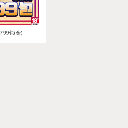
99包(金)