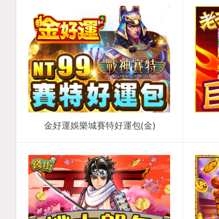
金好運娛樂城賽特好運包(金)