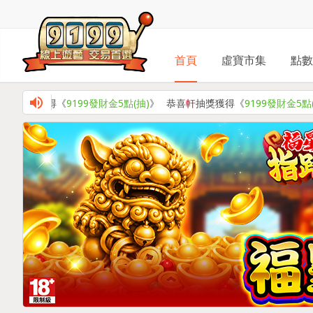
首頁
虛寶市集
點數
《
9199發財金5點(抽)
》
恭喜
軒
抽獎獲得《
9199發財金5點(抽)
》
恭喜