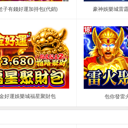
老子有錢好運加持包(代銷)
豪神娛樂城雷霆
金好運娛樂城福星聚財包
包你發雷